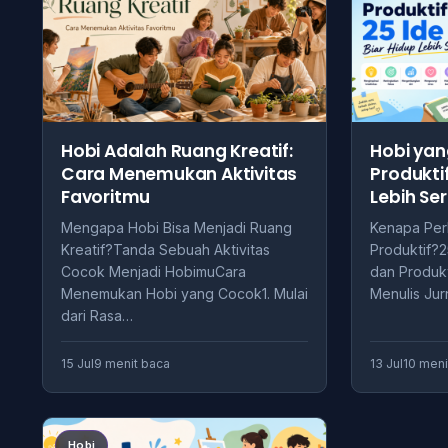
Hobi Adalah Ruang Kreatif:
Hobi yan
Cara Menemukan Aktivitas
Produktif
Favoritmu
Lebih Se
Mengapa Hobi Bisa Menjadi Ruang
Kenapa Per
Kreatif?Tanda Sebuah Aktivitas
Produktif?2
Cocok Menjadi HobimuCara
dan Produk
Menemukan Hobi yang Cocok1. Mulai
Menulis Jur
dari Rasa…
15 Jul
9 menit baca
13 Jul
10 meni
Hobi