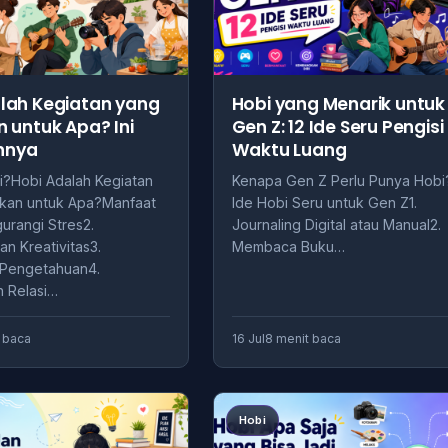
lah Kegiatan yang
Hobi yang Menarik untuk
n untuk Apa? Ini
Gen Z: 12 Ide Seru Pengisi
nnya
Waktu Luang
i?Hobi Adalah Kegiatan
Kenapa Gen Z Perlu Punya Hobi
ukan untuk Apa?Manfaat
Ide Hobi Seru untuk Gen Z1.
urangi Stres2.
Journaling Digital atau Manual2.
n Kreativitas3.
Membaca Buku…
Pengetahuan4.
 Relasi…
 baca
16 Jul
8 menit baca
Hobi