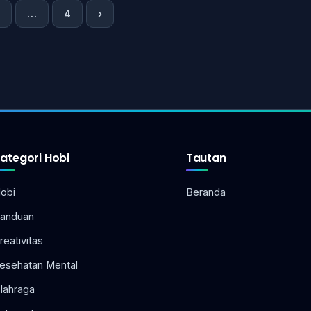
Paginasi
…
4
›
pos
ategori Hobi
Tautan
obi
Beranda
anduan
reativitas
esehatan Mental
lahraga