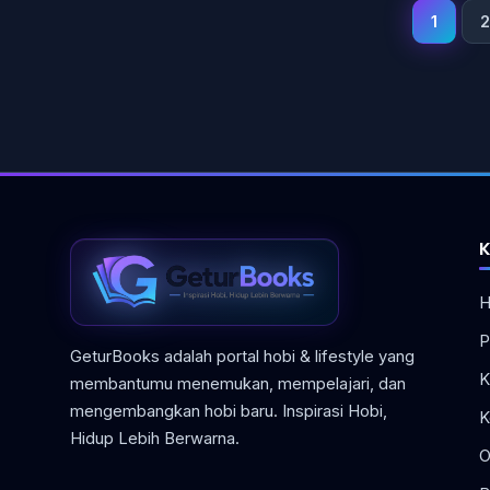
1
2
K
H
P
GeturBooks adalah portal hobi & lifestyle yang
K
membantumu menemukan, mempelajari, dan
mengembangkan hobi baru. Inspirasi Hobi,
K
Hidup Lebih Berwarna.
O