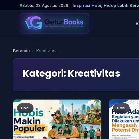
Lewati
Sabtu, 08 Agustus 2026
Inspirasi Hobi, Hidup Lebih Ber
ke
konten
B
Beranda
›
Kreativitas
Kategori:
Kreativitas
Hobi
Hobi