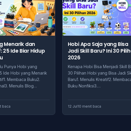
g Menarik dan
Hobi Apa Saja yang Bisa
: 25 Ide Biar Hidup
Jadi Skill Baru? Ini 30 Pili
ru
2026
lu Punya Hobi yang
Kenapa Hobi Bisa Menjadi Skill 
5 Ide Hobi yang Menarik
30 Pilihan Hobi yang Bisa Jadi Ski
tif1. Membaca Buku2.
Baru1. Menulis Kreatif2. Membac
nal3. Menulis Blog…
Buku Nonfiksi3.…
t baca
12 Jul
10 menit baca