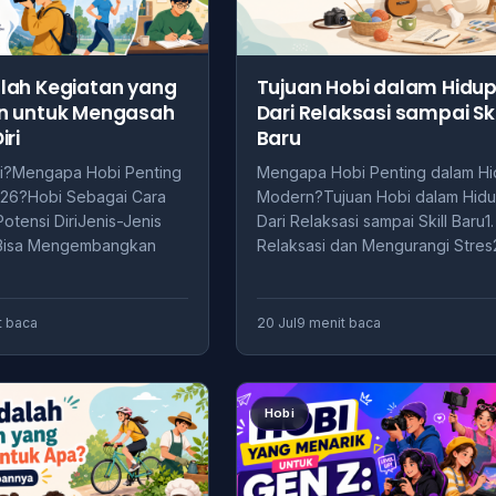
lah Kegiatan yang
Tujuan Hobi dalam Hidup
an untuk Mengasah
Dari Relaksasi sampai Ski
iri
Baru
bi?Mengapa Hobi Penting
Mengapa Hobi Penting dalam H
026?Hobi Sebagai Cara
Modern?Tujuan Hobi dalam Hidu
tensi DiriJenis-Jenis
Dari Relaksasi sampai Skill Baru1.
 Bisa Mengembangkan
Relaksasi dan Mengurangi Stres
t baca
20 Jul
9 menit baca
Hobi