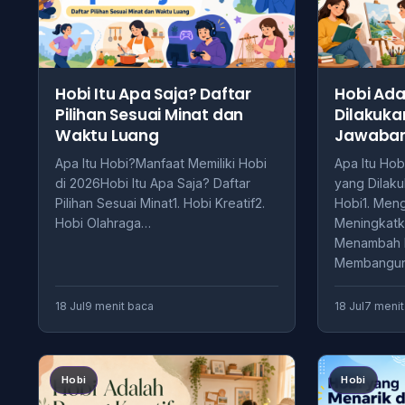
Hobi Itu Apa Saja? Daftar
Hobi Ada
Pilihan Sesuai Minat dan
Dilakuka
Waktu Luang
Jawaba
Apa Itu Hobi?Manfaat Memiliki Hobi
Apa Itu Hob
di 2026Hobi Itu Apa Saja? Daftar
yang Dilak
Pilihan Sesuai Minat1. Hobi Kreatif2.
Hobi1. Meng
Hobi Olahraga…
Meningkatka
Menambah 
Membangun
18 Jul
9 menit baca
18 Jul
7 menit
Hobi
Hobi