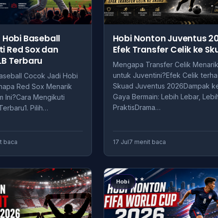
Hobi Baseball
Hobi Nonton Juventus 20
ti Red Sox dan
Efek Transfer Celik ke S
B Terbaru
Mengapa Transfer Celik Menari
untuk Juventini?Efek Celik terh
seball Cocok Jadi Hobi
Skuad Juventus 2026Dampak k
napa Red Sox Menarik
Gaya Bermain: Lebih Lebar, Lebi
im Ini?Cara Mengikuti
PraktisDrama…
erbaru1. Pilih…
t baca
17 Jul
7 menit baca
Hobi