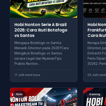
Hobi Nonton Serie A Brazil
Hobi Non
2026: Cara Ikuti Botafogo
Frankfur
vs Santos
Cara Iku
Mengapa Botafogo vs Santos
Kenapa Eint
Menarik Ditonton pada 2026?Cara
Ditonton p
Mengikuti Botafogo vs Santos
Eintracht F
secara Legal dan NyamanTips
Perlu Dipa
Praktis Nonton…
20262. Pe
17 Jul
8 menit baca
05 Jul
9 meni
Hobi
Gaming