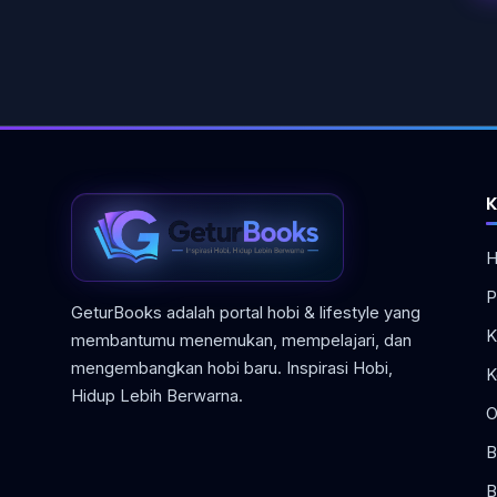
K
H
P
GeturBooks adalah portal hobi & lifestyle yang
K
membantumu menemukan, mempelajari, dan
mengembangkan hobi baru. Inspirasi Hobi,
K
Hidup Lebih Berwarna.
O
B
B