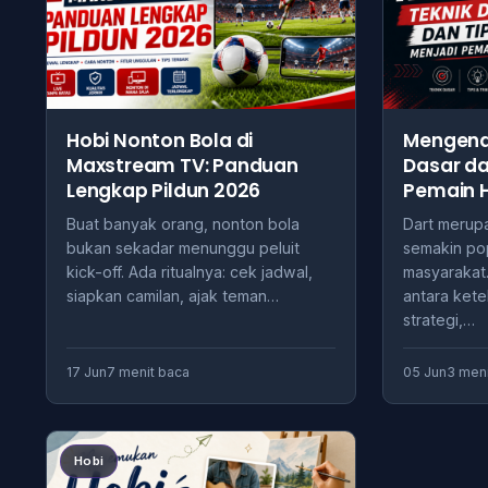
Hobi Nonton Bola di
Mengenal
Maxstream TV: Panduan
Dasar da
Lengkap Pildun 2026
Pemain 
Buat banyak orang, nonton bola
Dart merupa
bukan sekadar menunggu peluit
semakin pop
kick-off. Ada ritualnya: cek jadwal,
masyarakat
siapkan camilan, ajak teman…
antara ketel
strategi,…
17 Jun
7 menit baca
05 Jun
3 men
Hobi