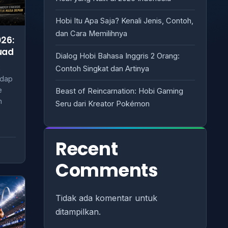
Hobi Itu Apa Saja? Kenali Jenis, Contoh,
dan Cara Memilihnya
26:
kuad
Dialog Hobi Bahasa Inggris 2 Orang:
k
Contoh Singkat dan Artinya
adap
e
Beast of Reincarnation: Hobi Gaming
h
Seru dari Kreator Pokémon
Recent
Comments
Tidak ada komentar untuk
ditampilkan.