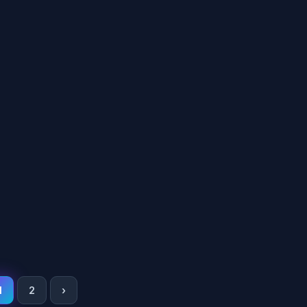
Paginasi
1
2
›