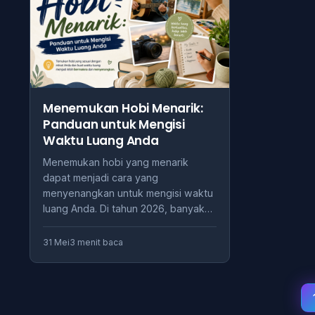
Menemukan Hobi Menarik:
Panduan untuk Mengisi
Waktu Luang Anda
Menemukan hobi yang menarik
dapat menjadi cara yang
menyenangkan untuk mengisi waktu
luang Anda. Di tahun 2026, banyak…
31 Mei
3 menit baca