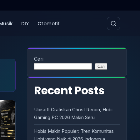
Musik
DIY
Otomotif
Cari
Cari
Recent Posts
Ubisoft Gratiskan Ghost Recon, Hobi
Gaming PC 2026 Makin Seru
Hobis Makin Populer: Tren Komunitas
Hobi yang Naik di 2026 Indonesia