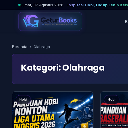
Lewati
Jumat, 07 Agustus 2026
Inspirasi Hobi, Hidup Lebih Be
ke
konten
B
Beranda
›
Olahraga
Kategori:
Olahraga
Hobi
Hobi