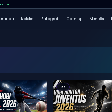
rwarna
eranda
Koleksi
Fotografi
Gaming
Menulis
Hobi