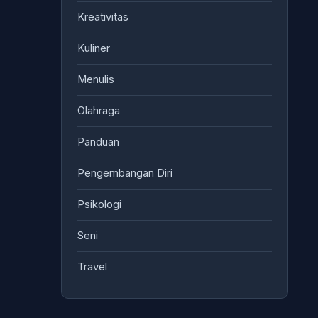
Kreativitas
Kuliner
Menulis
Olahraga
Panduan
Pengembangan Diri
Psikologi
Seni
Travel