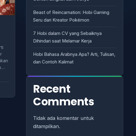
Beast of Reincarnation: Hobi Gaming
Seru dari Kreator Pokémon
7 Hobi dalam CV yang Sebaiknya
Dihindari saat Melamar Kerja
ti
r
Hobi Bahasa Arabnya Apa? Arti, Tulisan,
pakan
dan Contoh Kalimat
m.…
Recent
Comments
Tidak ada komentar untuk
ditampilkan.