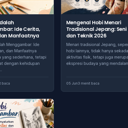
Adalah
Mengenal Hobi Menari
ar: Ide Cerita,
Tradisional Jepang: Seni
 dan Manfaatnya
dan Teknik 2026
lah Menggambar: Ide
Menari tradisional Jepang, seper
san, dan Manfaatnya
hobi lainnya, tidak hanya sekada
 yang sederhana, tetapi
aktivitas fisik, tetapi juga meru
at dengan kehidupan
ekspresi budaya yang mendala
.…
t baca
05 Jun
3 menit baca