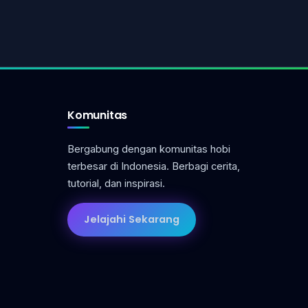
Komunitas
Bergabung dengan komunitas hobi
terbesar di Indonesia. Berbagi cerita,
tutorial, dan inspirasi.
Jelajahi Sekarang