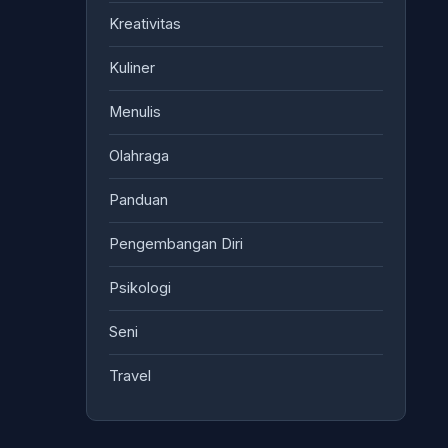
Kreativitas
Kuliner
Menulis
Olahraga
Panduan
Pengembangan Diri
Psikologi
Seni
Travel