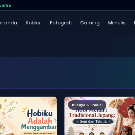
rwarna
eranda
Koleksi
Fotografi
Gaming
Menulis
Budaya & Tradisi