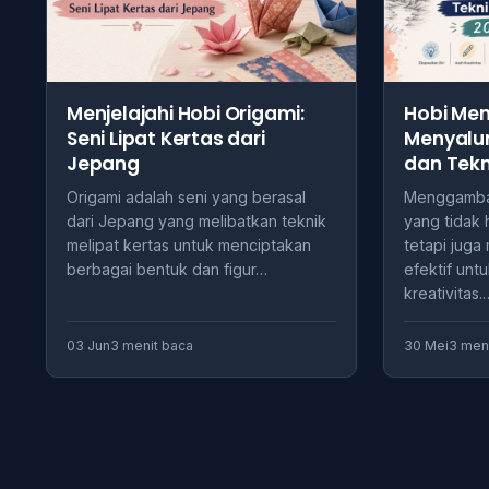
Menjelajahi Hobi Origami:
Hobi Me
Seni Lipat Kertas dari
Menyalur
Jepang
dan Tekn
Origami adalah seni yang berasal
Menggambar
dari Jepang yang melibatkan teknik
yang tidak
melipat kertas untuk menciptakan
tetapi jug
berbagai bentuk dan figur…
efektif unt
kreativitas.
03 Jun
3 menit baca
30 Mei
3 men