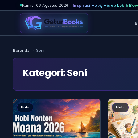
Lewati
Kamis, 06 Agustus 2026
Inspirasi Hobi, Hidup Lebih Be
ke
konten
B
Beranda
›
Seni
Kategori:
Seni
Hobi
Hobi