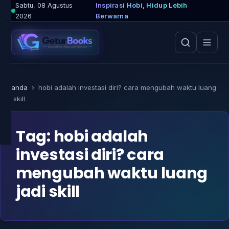
Lewati
Sabtu, 08 Agustus
Inspirasi Hobi, Hidup Lebih
2026
Berwarna
ke
konten
Beranda
›
hobi adalah investasi diri? cara mengubah waktu luang
jadi skill
Tag:
hobi adalah
investasi diri? cara
mengubah waktu luang
jadi skill