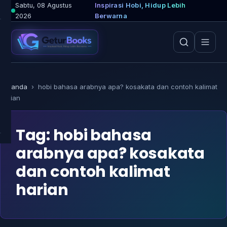
Lewati
Sabtu, 08 Agustus
Inspirasi Hobi, Hidup Lebih
2026
Berwarna
ke
konten
Beranda
›
hobi bahasa arabnya apa? kosakata dan contoh kalimat
harian
Tag:
hobi bahasa
arabnya apa? kosakata
dan contoh kalimat
harian