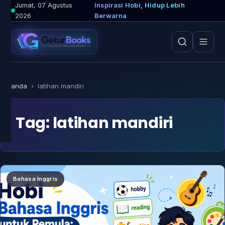
Lewati
Jumat, 07 Agustus
Inspirasi Hobi, Hidup Lebih
2026
Berwarna
ke
konten
Beranda
›
latihan mandiri
Tag:
latihan mandiri
Bahasa Inggris