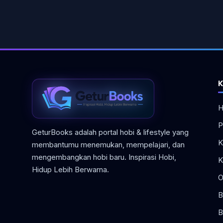
K
H
P
GeturBooks adalah portal hobi & lifestyle yang
K
membantumu menemukan, mempelajari, dan
mengembangkan hobi baru. Inspirasi Hobi,
K
Hidup Lebih Berwarna.
O
B
B