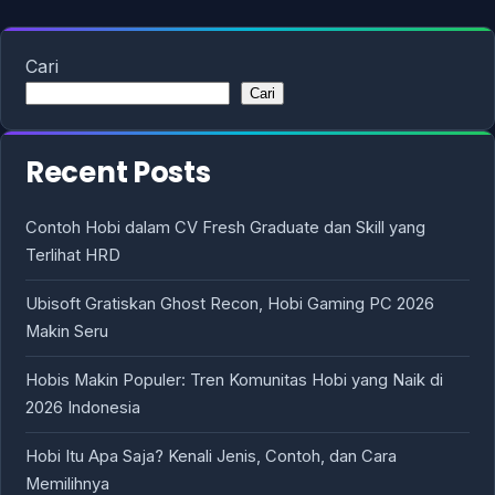
Cari
Cari
Recent Posts
Contoh Hobi dalam CV Fresh Graduate dan Skill yang
Terlihat HRD
Ubisoft Gratiskan Ghost Recon, Hobi Gaming PC 2026
Makin Seru
Hobis Makin Populer: Tren Komunitas Hobi yang Naik di
2026 Indonesia
Hobi Itu Apa Saja? Kenali Jenis, Contoh, dan Cara
Memilihnya