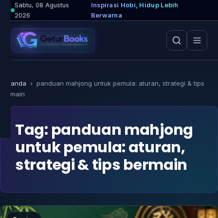
Lewati
Sabtu, 08 Agustus
Inspirasi Hobi, Hidup Lebih
2026
Berwarna
ke
konten
Beranda
›
panduan mahjong untuk pemula: aturan, strategi & tips
bermain
Tag:
panduan mahjong
untuk pemula: aturan,
strategi & tips bermain