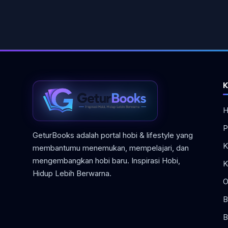
K
H
P
GeturBooks adalah portal hobi & lifestyle yang
K
membantumu menemukan, mempelajari, dan
mengembangkan hobi baru. Inspirasi Hobi,
K
Hidup Lebih Berwarna.
O
B
B