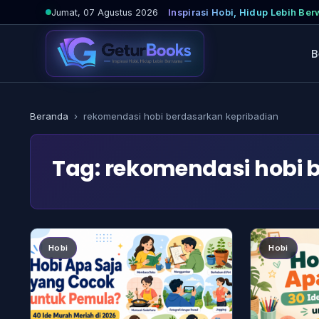
Lewati
Jumat, 07 Agustus 2026
Inspirasi Hobi, Hidup Lebih Be
ke
konten
B
Beranda
›
rekomendasi hobi berdasarkan kepribadian
Tag:
rekomendasi hobi 
Hobi
Hobi