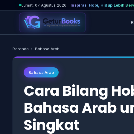
Lewati
Jumat, 07 Agustus 2026
Inspirasi Hobi, Hidup Lebih Be
ke
konten
B
Beranda
›
Bahasa Arab
Bahasa Arab
Cara Bilang Ho
Bahasa Arab u
Singkat