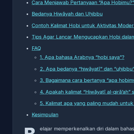
Cara Menjawab Pertanyaan “Apa Hobimu?
Bedanya Hiwāyah dan Uḥibbu
Contoh Kalimat Hobi untuk Aktivitas Mode
Tips Agar Lancar Mengucapkan Hobi dala
FAQ
1. Apa bahasa Arabnya “hobi saya”?
2. Apa bedanya “hiwāyatī” dan “uḥibbu
3. Bagaimana cara bertanya “apa hobi
4. Apakah kalimat “Hiwāyatī al-qirā’ah”
5. Kalimat apa yang paling mudah untuk
Kesimpulan
elajar memperkenalkan diri dalam bahasa