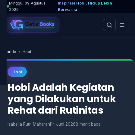
Lewati
Minggu, 09 Agustus
Inspirasi Hobi, Hidup Lebih
2026
Berwarna
ke
konten
Beranda
›
Hobi
Hobi
Hobi Adalah Kegiatan
yang Dilakukan untuk
Rehat dari Rutinitas
Isabella Putri Maharani
14 Juni 2026
8 menit baca