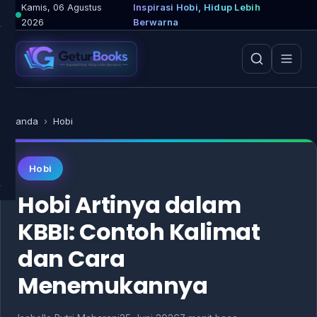
Lewati
Kamis, 06 Agustus
Inspirasi Hobi, Hidup Lebih
2026
Berwarna
ke
konten
Beranda
›
Hobi
Hobi
Hobi Artinya dalam
KBBI: Contoh Kalimat
dan Cara
Menemukannya