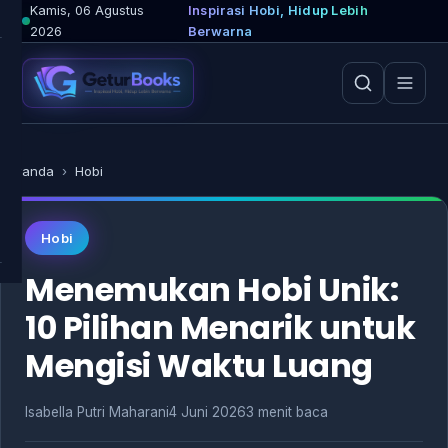
Lewati
Kamis, 06 Agustus
Inspirasi Hobi, Hidup Lebih
2026
Berwarna
ke
konten
Beranda
›
Hobi
Hobi
Menemukan Hobi Unik:
10 Pilihan Menarik untuk
Mengisi Waktu Luang
Isabella Putri Maharani
4 Juni 2026
3 menit baca