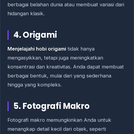
berbagai belahan dunia atau membuat variasi dari
hidangan klasik.
4. Origami
Menjelajahi hobi origami
tidak hanya
mengasyikkan, tetapi juga meningkatkan
konsentrasi dan kreativitas. Anda dapat membuat
berbagai bentuk, mulai dari yang sederhana
hingga yang kompleks.
5. Fotografi Makro
Fotografi makro memungkinkan Anda untuk
menangkap detail kecil dari objek, seperti