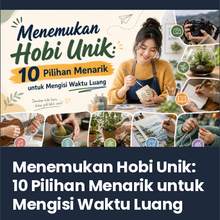
Menemukan Hobi Unik:
10 Pilihan Menarik untuk
Mengisi Waktu Luang