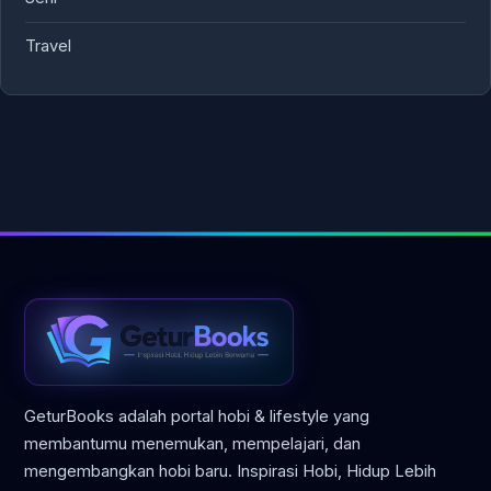
Travel
GeturBooks adalah portal hobi & lifestyle yang
membantumu menemukan, mempelajari, dan
mengembangkan hobi baru. Inspirasi Hobi, Hidup Lebih