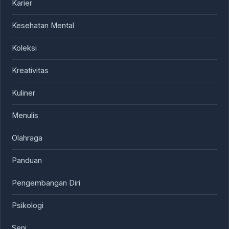
Karier
Kesehatan Mental
Koleksi
Kreativitas
Kuliner
Menulis
Olahraga
Panduan
Pengembangan Diri
Psikologi
Seni