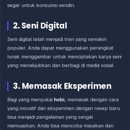
segar untuk konsumsi sendiri.
2. Seni Digital
Seni digital telah menjadi tren yang semakin
populer. Anda dapat menggunakan perangkat
lunak menggambar untuk menciptakan karya seni
yang menakjubkan dan berbagi di media sosial.
3. Memasak Eksperimen
Bagi yang menyukai
hobi
, memasak dengan cara
yang inovatif dan eksperimen dengan resep baru
bisa menjadi pengalaman yang sangat
memuaskan. Anda bisa mencoba masakan dari