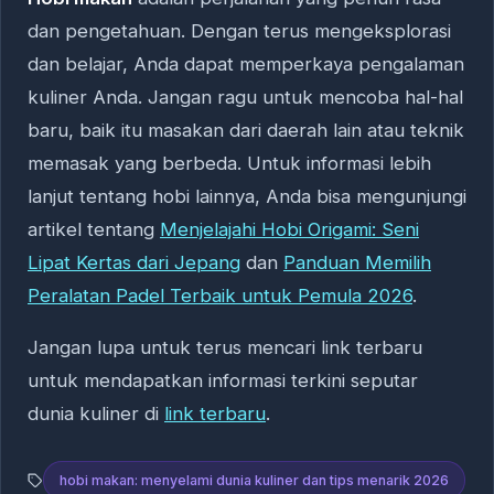
dan pengetahuan. Dengan terus mengeksplorasi
dan belajar, Anda dapat memperkaya pengalaman
kuliner Anda. Jangan ragu untuk mencoba hal-hal
baru, baik itu masakan dari daerah lain atau teknik
memasak yang berbeda. Untuk informasi lebih
lanjut tentang hobi lainnya, Anda bisa mengunjungi
artikel tentang
Menjelajahi Hobi Origami: Seni
Lipat Kertas dari Jepang
dan
Panduan Memilih
Peralatan Padel Terbaik untuk Pemula 2026
.
Jangan lupa untuk terus mencari link terbaru
untuk mendapatkan informasi terkini seputar
dunia kuliner di
link terbaru
.
hobi makan: menyelami dunia kuliner dan tips menarik 2026