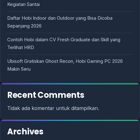
Kegiatan Santai
Daftar Hobi Indoor dan Outdoor yang Bisa Dicoba
Sepanjang 2026
Contoh Hobi dalam CV Fresh Graduate dan Skill yang
Terlihat HRD
Ubisoft Gratiskan Ghost Recon, Hobi Gaming PC 2026
Makin Seru
Recent Comments
Tidak ada komentar untuk ditampilkan.
Archives