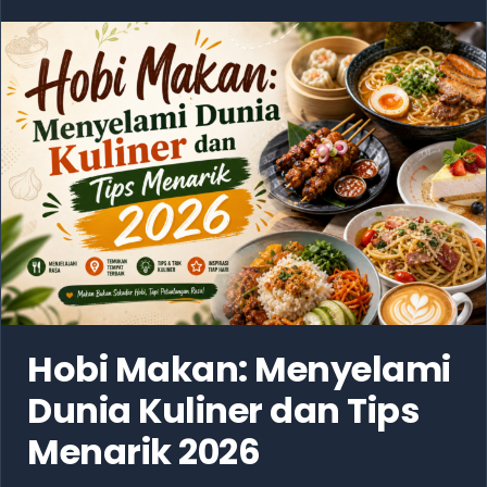
Hobi Makan: Menyelami
Dunia Kuliner dan Tips
Menarik 2026