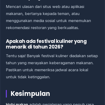
Mencari ulasan dari situs web atau aplikasi
makanan, bertanya kepada teman, atau
menggunakan media sosial untuk menemukan
rekomendasi restoran yang berkualitas.
Apakah ada festival kuliner yang
menarik di tahun 2026?
Tentu saja! Banyak festival kuliner diadakan setiap
tahun yang merayakan keberagaman makanan.
Pastikan untuk memeriksa jadwal acara lokal
untuk tidak ketinggalan.
Kesimpulan
Hobi makan
adalah perjalanan yang penuh rasa