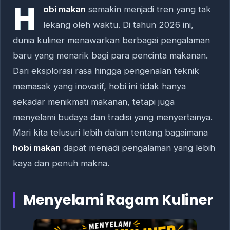
H
obi makan
semakin menjadi tren yang tak
lekang oleh waktu. Di tahun 2026 ini,
dunia kuliner menawarkan berbagai pengalaman
baru yang menarik bagi para pencinta makanan.
Dari eksplorasi rasa hingga pengenalan teknik
memasak yang inovatif, hobi ini tidak hanya
sekadar menikmati makanan, tetapi juga
menyelami budaya dan tradisi yang menyertainya.
Mari kita telusuri lebih dalam tentang bagaimana
hobi makan
dapat menjadi pengalaman yang lebih
kaya dan penuh makna.
Menyelami Ragam Kuliner