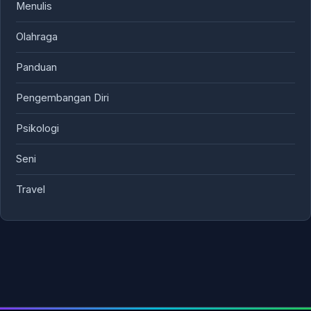
Menulis
Olahraga
Panduan
Pengembangan Diri
Psikologi
Seni
Travel