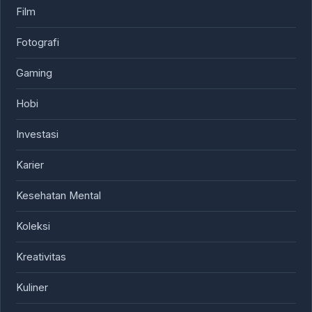
Film
Fotografi
Gaming
Hobi
Investasi
Karier
Kesehatan Mental
Koleksi
Kreativitas
Kuliner