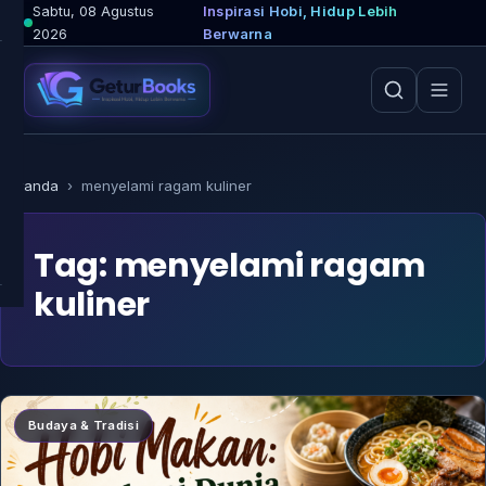
Lewati
Sabtu, 08 Agustus
Inspirasi Hobi, Hidup Lebih
2026
Berwarna
ke
konten
Beranda
›
menyelami ragam kuliner
Tag:
menyelami ragam
kuliner
Budaya & Tradisi