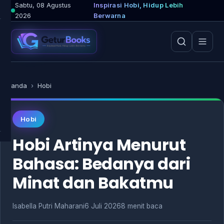
Lewati
Sabtu, 08 Agustus
Inspirasi Hobi, Hidup Lebih
2026
Berwarna
ke
konten
Beranda
›
Hobi
Hobi
Hobi Artinya Menurut
Bahasa: Bedanya dari
Minat dan Bakatmu
Isabella Putri Maharani
6 Juli 2026
8 menit baca