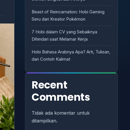
Beast of Reincarnation: Hobi Gaming
Seru dari Kreator Pokémon
7 Hobi dalam CV yang Sebaiknya
Dihindari saat Melamar Kerja
Hobi Bahasa Arabnya Apa? Arti, Tulisan,
dan Contoh Kalimat
Recent
Comments
Tidak ada komentar untuk
ditampilkan.