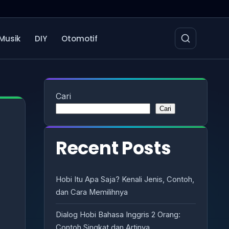
Musik
DIY
Otomotif
Cari
Cari
Recent Posts
Hobi Itu Apa Saja? Kenali Jenis, Contoh,
dan Cara Memilihnya
Dialog Hobi Bahasa Inggris 2 Orang:
Contoh Singkat dan Artinya