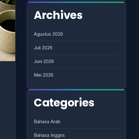
Archives
Agustus 2026
Juli 2026
Juni 2026
Mei 2026
Categories
Bahasa Arab
Bahasa Inggris