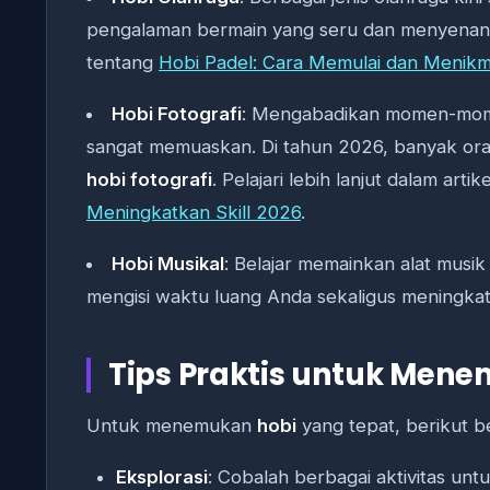
pengalaman bermain yang seru dan menyenangka
tentang
Hobi Padel: Cara Memulai dan Menikma
Hobi Fotografi
: Mengabadikan momen-mome
sangat memuaskan. Di tahun 2026, banyak or
hobi fotografi
. Pelajari lebih lanjut dalam arti
Meningkatkan Skill 2026
.
Hobi Musikal
: Belajar memainkan alat musik
mengisi waktu luang Anda sekaligus meningkatk
Tips Praktis untuk Men
Untuk menemukan
hobi
yang tepat, berikut b
Eksplorasi
: Cobalah berbagai aktivitas unt