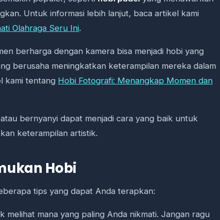
n. Untuk informasi lebih lanjut, baca artikel kami
ti Olahraga Seru Ini
.
n berharga dengan kamera bisa menjadi hobi yang
ang berusaha meningkatkan keterampilan mereka dalam
kel kami tentang
Hobi Fotografi: Menangkap Momen dan
 atau bernyanyi dapat menjadi cara yang baik untuk
an keterampilan artistik.
emukan Hobi
eberapa tips yang dapat Anda terapkan:
uk melihat mana yang paling Anda nikmati. Jangan ragu