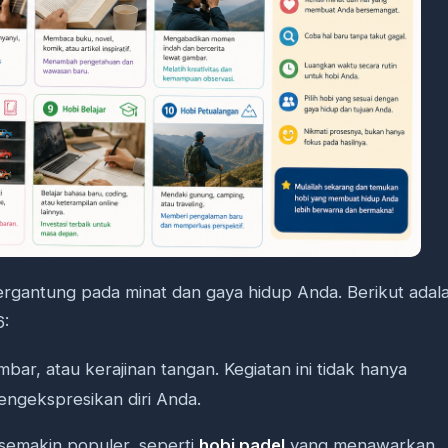
tergantung pada minat dan gaya hidup Anda. Berikut adal
6:
bar, atau kerajinan tangan. Kegiatan ini tidak hanya
ngekspresikan diri Anda.
i semakin populer, seperti
hobi padel
yang menawarkan