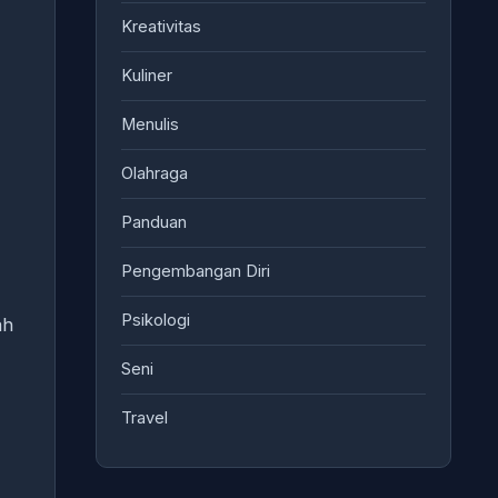
Kreativitas
Kuliner
Menulis
Olahraga
Panduan
Pengembangan Diri
Psikologi
ah
Seni
Travel