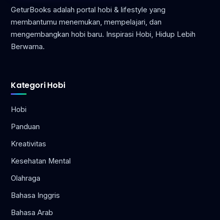
GeturBooks adalah portal hobi & lifestyle yang
membantumu menemukan, mempelajari, dan
mengembangkan hobi baru. Inspirasi Hobi, Hidup Lebih
Berwarna.
Kategori Hobi
Hobi
Panduan
Kreativitas
Kesehatan Mental
Olahraga
Bahasa Inggris
Bahasa Arab