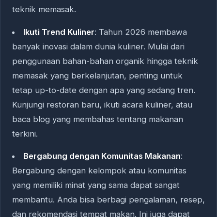
teknik memasak.
Ikuti Trend Kuliner
: Tahun 2026 membawa
banyak inovasi dalam dunia kuliner. Mulai dari
penggunaan bahan-bahan organik hingga teknik
memasak yang berkelanjutan, penting untuk
tetap up-to-date dengan apa yang sedang tren.
Kunjungi restoran baru, ikuti acara kuliner, atau
baca blog yang membahas tentang makanan
terkini.
Bergabung dengan Komunitas Makanan
:
Bergabung dengan kelompok atau komunitas
yang memiliki minat yang sama dapat sangat
membantu. Anda bisa berbagi pengalaman, resep,
dan rekomendasi tempat makan. Ini juga dapat