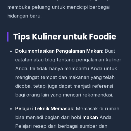
membuka peluang untuk mencicipi berbagai
hidangan baru.
Tips Kuliner untuk Foodie
Dokumentasikan Pengalaman Makan
: Buat
catatan atau blog tentang pengalaman kuliner
Anda. Ini tidak hanya membantu Anda untuk
mengingat tempat dan makanan yang telah
dicoba, tetapi juga dapat menjadi referensi
bagi orang lain yang mencari rekomendasi.
Pelajari Teknik Memasak
: Memasak di rumah
bisa menjadi bagian dari hobi
makan
Anda.
Pelajari resep dari berbagai sumber dan