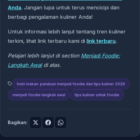
Anda
. Jangan lupa untuk terus mencicipi dan
berbagi pengalaman kuliner Anda!
Untuk informasi lebih lanjut tentang tren kuliner
terkini, lihat link terbaru kami di
link terbaru
.
Pelajari lebih lanjut di section
Menjadi Foodie:
Langkah Awal
di atas.
hobi makan: panduan menjadi foodie dan tips kuliner 2026
menjadi foodie langkah awal
tips kuliner untuk foodie
Bagikan: